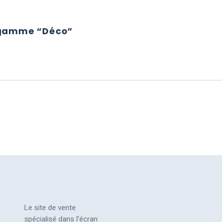
d gamme “Déco”
NS LCD GAMME “DÉCO”
Le site de vente
spécialisé dans l’écran