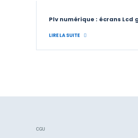
Plv numérique : écrans Lc
PLV NUMÉRIQUE : ÉCRA
LIRE LA SUITE
CGU