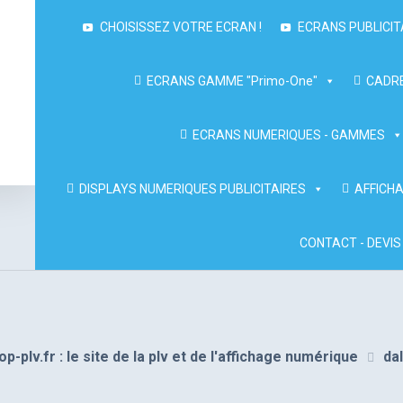
CHOISISSEZ VOTRE ECRAN !
ECRANS PUBLICIT
ECRANS GAMME "Primo-One"
CADRE
ECRANS NUMERIQUES - GAMMES
DISPLAYS NUMERIQUES PUBLICITAIRES
AFFICHA
CONTACT - DEVIS
op-plv.fr : le site de la plv et de l'affichage numérique
dal