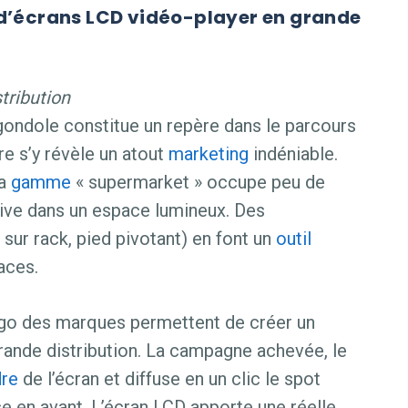
d’écrans LCD vidéo-player en grande
tribution
gondole constitue un repère dans le parcours
e s’y révèle un atout
marketing
indéniable.
la
gamme
« supermarket » occupe peu de
nsive dans un espace lumineux. Des
 sur rack, pied pivotant) en font un
outil
aces.
ogo des marques permettent de créer un
rande distribution. La campagne achevée, le
re
de l’écran et diffuse en un clic le spot
se en avant. L’écran LCD apporte une réelle