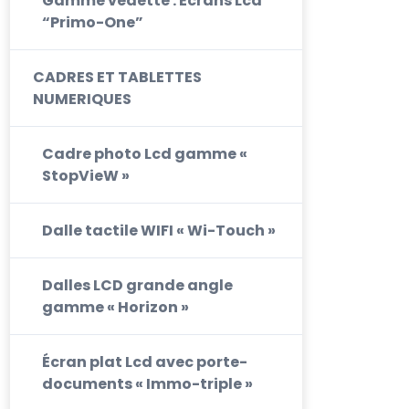
Gamme vedette : Ecrans Lcd
“Primo-One”
CADRES ET TABLETTES
NUMERIQUES
Cadre photo Lcd gamme «
StopVieW »
Dalle tactile WIFI « Wi-Touch »
Dalles LCD grande angle
gamme « Horizon »
Écran plat Lcd avec porte-
documents « Immo-triple »