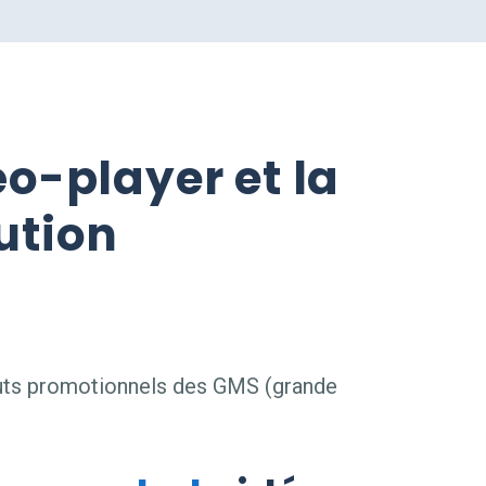
éo-player et la
ution
uts promotionnels des GMS (grande