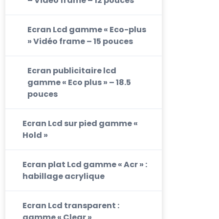
– Vidéo frame – 12 pouces
Ecran Lcd gamme « Eco-plus
» Vidéo frame – 15 pouces
Ecran publicitaire lcd
gamme « Eco plus » – 18.5
pouces
Ecran Lcd sur pied gamme «
Hold »
Ecran plat Lcd gamme « Acr » :
habillage acrylique
Ecran Lcd transparent :
gamme « Clear »