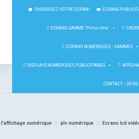
CHOISISSEZ VOTRE ECRAN !
ECRANS PUBLICIT
ECRANS GAMME "Primo-One"
CADRE
ECRANS NUMERIQUES - GAMMES
DISPLAYS NUMERIQUES PUBLICITAIRES
AFFICHA
CONTACT - DEVIS
de l'affichage numérique
plv numérique
Ecrans lcd vidé