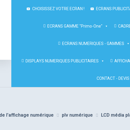
CHOISISSEZ VOTRE ECRAN !
ECRANS PUBLICIT
ECRANS GAMME "Primo-One"
CADRE
ECRANS NUMERIQUES - GAMMES
DISPLAYS NUMERIQUES PUBLICITAIRES
AFFICHA
CONTACT - DEVIS
et de l'affichage numérique
plv numérique
LCD média pla