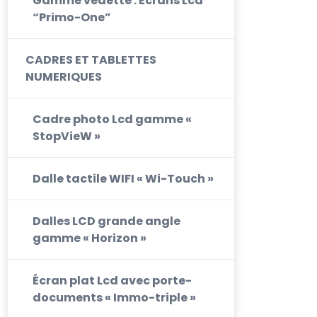
Gamme vedette : Ecrans Lcd
“Primo-One”
CADRES ET TABLETTES
NUMERIQUES
Cadre photo Lcd gamme «
StopVieW »
Dalle tactile WIFI « Wi-Touch »
Dalles LCD grande angle
gamme « Horizon »
Écran plat Lcd avec porte-
documents « Immo-triple »