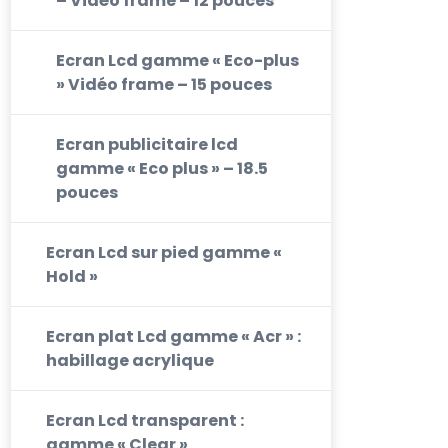
– Vidéo frame – 12 pouces
Ecran Lcd gamme « Eco-plus
» Vidéo frame – 15 pouces
Ecran publicitaire lcd
gamme « Eco plus » – 18.5
pouces
Ecran Lcd sur pied gamme «
Hold »
Ecran plat Lcd gamme « Acr » :
habillage acrylique
Ecran Lcd transparent :
gamme « Clear »