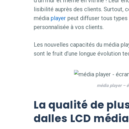
d’un mur et même en vitrine ! Leur e
lisibilité auprès des clients. Surtout, 
média
player
peut diffuser tous types 
personnalisée à vos clients.
Les nouvelles capacités du média play
sont le fruit d’une longue évolution t
média player – é
La qualité de plu
dalles LCD média