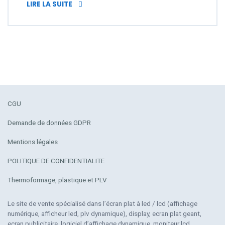
LCD MÉDIA PLAYER, ÉVOLUTION OU RÉVOLU
LIRE LA SUITE
CGU
Demande de données GDPR
Mentions légales
POLITIQUE DE CONFIDENTIALITE
Thermoformage, plastique et PLV
Le site de vente spécialisé dans l’écran plat à led / lcd (affichage
numérique, afficheur led, plv dynamique), display, ecran plat geant,
ecran publicitaire, logiciel d’affichage dynamique, moniteur lcd,