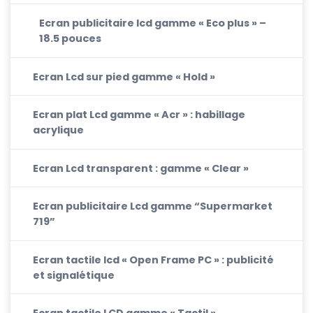
Ecran publicitaire lcd gamme « Eco plus » –
18.5 pouces
Ecran Lcd sur pied gamme « Hold »
Ecran plat Lcd gamme « Acr » : habillage
acrylique
Ecran Lcd transparent : gamme « Clear »
Ecran publicitaire Lcd gamme “Supermarket
719”
Ecran tactile lcd « Open Frame PC » : publicité
et signalétique