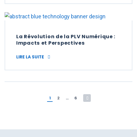
La Révolution de la PLV Numérique :
Impacts et Perspectives
LA RÉVOLUTION DE LA PLV NUMÉRIQUE : I
LIRE LA SUITE
Pagination des publicat
1
2
…
6