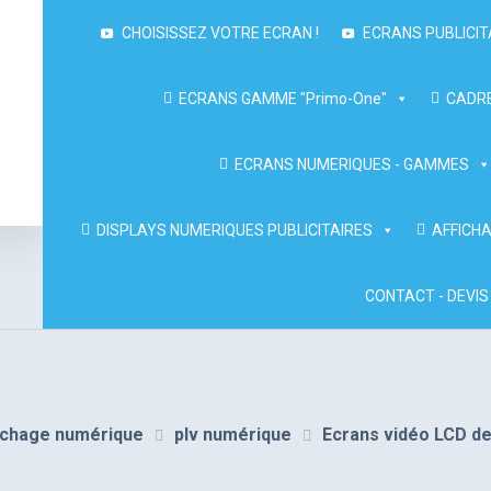
CHOISISSEZ VOTRE ECRAN !
ECRANS PUBLICIT
ECRANS GAMME "Primo-One"
CADRE
ECRANS NUMERIQUES - GAMMES
DISPLAYS NUMERIQUES PUBLICITAIRES
AFFICHA
CONTACT - DEVIS
affichage numérique
plv numérique
Ecrans vidéo LCD d