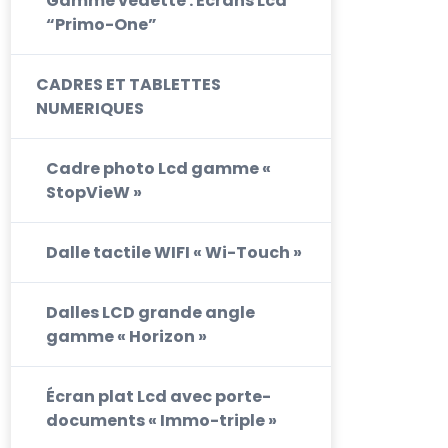
Gamme vedette : Ecrans Lcd
“Primo-One”
CADRES ET TABLETTES
NUMERIQUES
Cadre photo Lcd gamme «
StopVieW »
Dalle tactile WIFI « Wi-Touch »
Dalles LCD grande angle
gamme « Horizon »
Écran plat Lcd avec porte-
documents « Immo-triple »