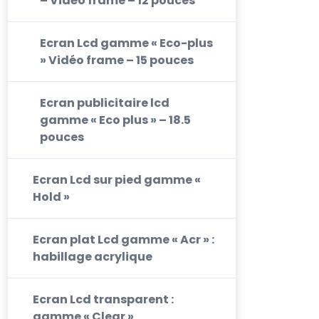
– Vidéo frame – 12 pouces
Ecran Lcd gamme « Eco-plus
» Vidéo frame – 15 pouces
Ecran publicitaire lcd
gamme « Eco plus » – 18.5
pouces
Ecran Lcd sur pied gamme «
Hold »
Ecran plat Lcd gamme « Acr » :
habillage acrylique
Ecran Lcd transparent :
gamme « Clear »