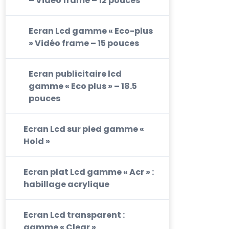
– Vidéo frame – 12 pouces
Ecran Lcd gamme « Eco-plus
» Vidéo frame – 15 pouces
Ecran publicitaire lcd
gamme « Eco plus » – 18.5
pouces
Ecran Lcd sur pied gamme «
Hold »
Ecran plat Lcd gamme « Acr » :
habillage acrylique
Ecran Lcd transparent :
gamme « Clear »