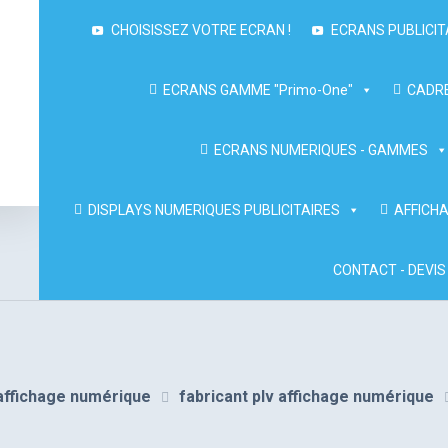
CHOISISSEZ VOTRE ECRAN !
ECRANS PUBLICIT
ECRANS GAMME "Primo-One"
CADRE
ECRANS NUMERIQUES - GAMMES
DISPLAYS NUMERIQUES PUBLICITAIRES
AFFICHA
CONTACT - DEVIS
 l'affichage numérique
fabricant plv affichage numérique