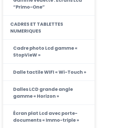
Gamme vedette : Ecrans Lcd
“Primo-One”
CADRES ET TABLETTES
NUMERIQUES
Cadre photo Lcd gamme «
StopVieW »
Dalle tactile WIFI « Wi-Touch »
Dalles LCD grande angle
gamme « Horizon »
Écran plat Lcd avec porte-
documents « Immo-triple »