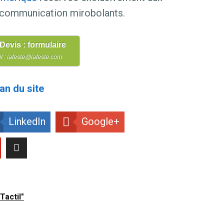
 communication mirobolants.
 Devis : formulaire
l : lafeste@lafeste.com
an du site
LinkedIn
Google+
Tactil"