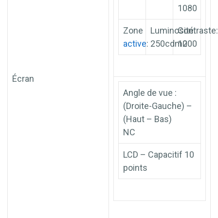
1080
Zone
Luminosité:
Contraste:
active
:
250cdm2
1000
Écran
Angle de vue :
(Droite-Gauche) –
(Haut – Bas)
NC
LCD – Capacitif 10
points