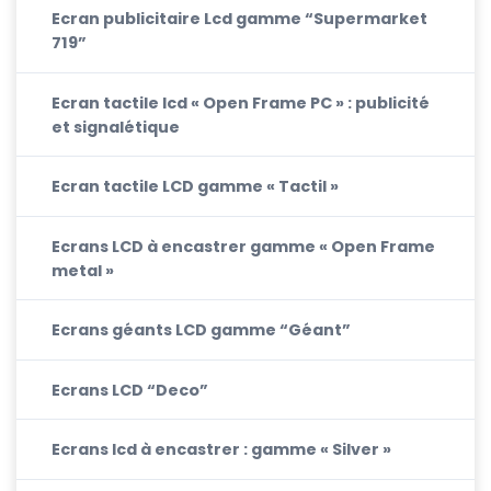
Ecran publicitaire Lcd gamme “Supermarket
719”
Ecran tactile lcd « Open Frame PC » : publicité
et signalétique
Ecran tactile LCD gamme « Tactil »
Ecrans LCD à encastrer gamme « Open Frame
metal »
Ecrans géants LCD gamme “Géant”
Ecrans LCD “Deco”
Ecrans lcd à encastrer : gamme « Silver »