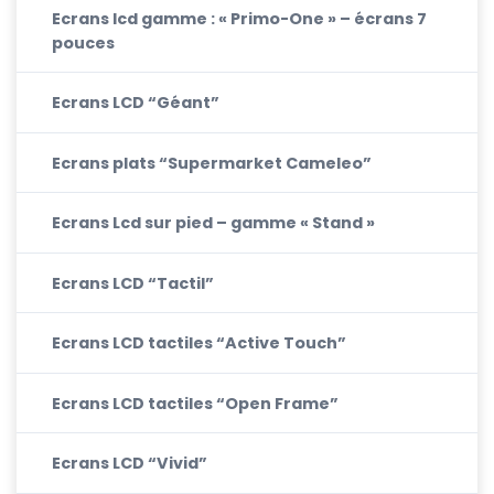
Ecrans lcd gamme : « Primo-One » – écrans 7
pouces
Ecrans LCD “Géant”
Ecrans plats “Supermarket Cameleo”
Ecrans Lcd sur pied – gamme « Stand »
Ecrans LCD “Tactil”
Ecrans LCD tactiles “Active Touch”
Ecrans LCD tactiles “Open Frame”
Ecrans LCD “Vivid”