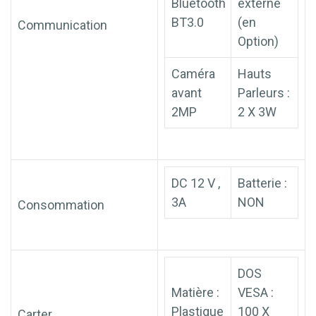
Bluetooth
externe
BT3.0
(en
Communication
Option)
Caméra
Hauts
avant
Parleurs :
2MP
2 X 3W
DC 12 V ,
Batterie :
3A
NON
Consommation
DOS
Matière :
VESA :
Plastique
100 X
Carter