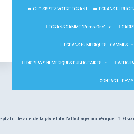
CHOISISSEZ VOTRE ECRAN !
ECRANS PUBLICIT
ECRANS GAMME "Primo-One"
CADRE
ECRANS NUMERIQUES - GAMMES
DISPLAYS NUMERIQUES PUBLICITAIRES
AFFICHA
CONTACT - DEVIS
-plv.fr : le site de la plv et de l'affichage numérique
Gsiz