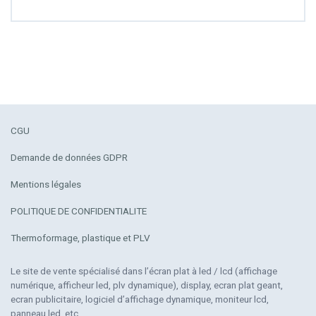
CGU
Demande de données GDPR
Mentions légales
POLITIQUE DE CONFIDENTIALITE
Thermoformage, plastique et PLV
Le site de vente spécialisé dans l’écran plat à led / lcd (affichage
numérique, afficheur led, plv dynamique), display, ecran plat geant,
ecran publicitaire, logiciel d’affichage dynamique, moniteur lcd,
panneau led, etc…